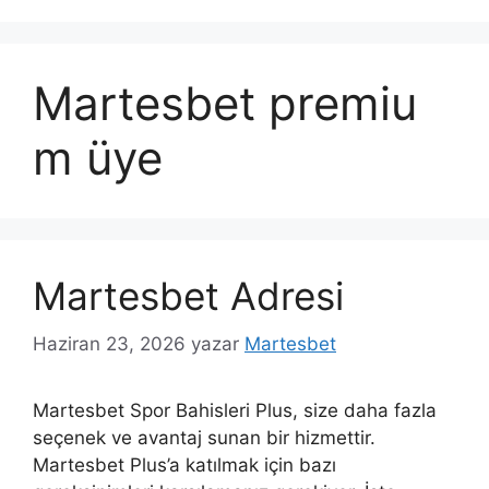
Martesbet premiu
m üye
Martesbet Adresi
Haziran 23, 2026
yazar
Martesbet
Martesbet Spor Bahisleri Plus, size daha fazla
seçenek ve avantaj sunan bir hizmettir.
Martesbet Plus’a katılmak için bazı