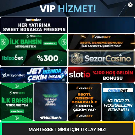
×
MARTESBET GİRİŞ İÇİN TIKLAYINIZ!