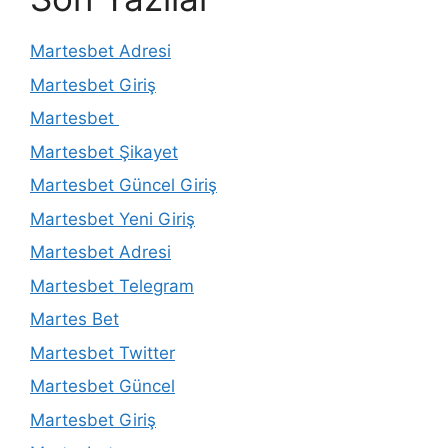
Martesbet Adresi
Martesbet Giriş
Martesbet
Martesbet Şikayet
Martesbet Güncel Giriş
Martesbet Yeni Giriş
Martesbet Adresi
Martesbet Telegram
Martes Bet
Martesbet Twitter
Martesbet Güncel
Martesbet Giriş