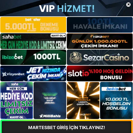
×
MARTESBET GİRİŞ İÇİN TIKLAYINIZ!