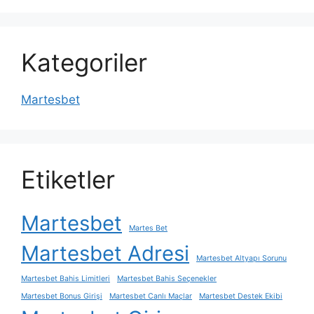
Kategoriler
Martesbet
Etiketler
Martesbet
Martes Bet
Martesbet Adresi
Martesbet Altyapı Sorunu
Martesbet Bahis Limitleri
Martesbet Bahis Seçenekler
Martesbet Bonus Girişi
Martesbet Canlı Maçlar
Martesbet Destek Ekibi