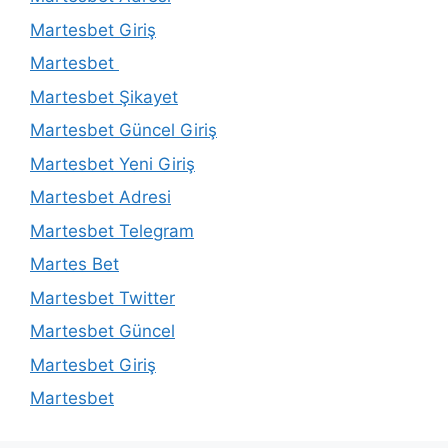
Martesbet Giriş
Martesbet
Martesbet Şikayet
Martesbet Güncel Giriş
Martesbet Yeni Giriş
Martesbet Adresi
Martesbet Telegram
Martes Bet
Martesbet Twitter
Martesbet Güncel
Martesbet Giriş
Martesbet