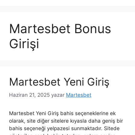
Martesbet Bonus
Girişi
Martesbet Yeni Giriş
Haziran 21, 2025
yazar
Martesbet
Martesbet Yeni Giriş bahis seçeneklerine ek
olarak, site diğer sitelere kıyasla daha geniş bir
bahis seçeneği yelpazesi sunmaktadır. Sitede