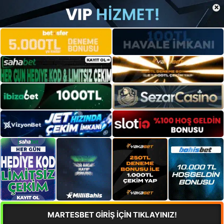
×
MARTESBET GİRİŞ İÇİN TIKLAYINIZ!